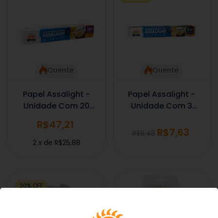
Quente
Quente
Papel Assalight -
Papel Assalight -
Unidade Com 20
Unidade Com 3
Metros
Metros
R$47,21
R$7,63
R$8,48
2
x
de
R$25,88
20
%
OFF