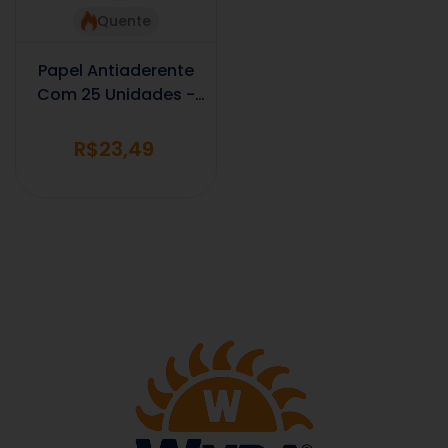
Quente
Papel Antiaderente
Com 25 Unidades -
Para Air Fryer
Pequena
R$23,49