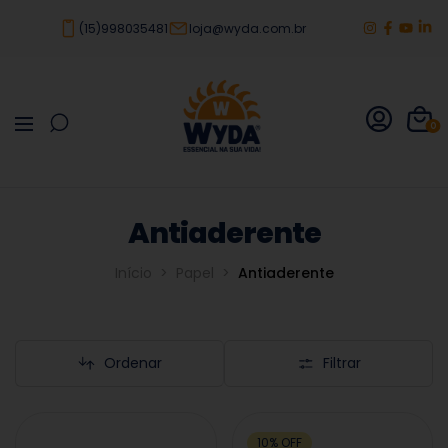
(15)998035481
loja@wyda.com.br
0
Antiaderente
Início
>
Papel
>
Antiaderente
Ordenar
Filtrar
10
%
OFF